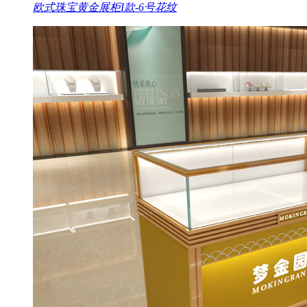
欧式珠宝黄金展柜I款-6号花纹