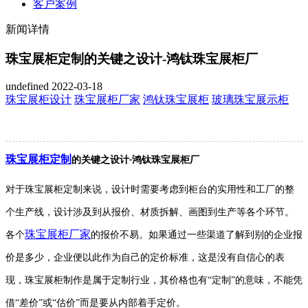
客户案例
新闻详情
珠宝展柜定制的关键之设计-鸿钛珠宝展柜厂
undefined
2022-03-18
珠宝展柜设计
珠宝展柜厂家
鸿钛珠宝展柜
玻璃珠宝展示柜
珠宝
展柜定制
的关键之
设计
鸿钛珠宝展柜厂
-
对于
珠宝展柜定制
来说，设计
时
需要考虑
到柜台的实用性和工厂的
整
个生产线，设计涉及到从报价、
材质
拆解、画图到生产等各个环节。
珠宝展柜厂家
各个
的
报价
不易
。如果通过一些渠道了解到别的企业报
价是多少，企业便以此作为自己的定价标准，这是没有自信心的表
现，
珠宝展柜制作是
属于定制行业，其价格也有
“定制”的意味，
不能凭
借
“差价”或“估价”
而是要从
内部着手
定价
。