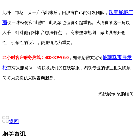
珠宝展柜
厂
此外，市场上某件产品出来后，因没有自己的研发团队，
商
便一味模仿和
“山寨”，此现象也值得引起重视。从消费者这一角度
入手，针对他们对
柜台想法
特点，厂商来整体规划，做出具有开创
性、引领性的设计，便显得尤为重要。
玻璃珠宝展示
小时客户服务热线：
，如果您
需要定制
24
400-029-9980
柜
或有
兴趣
疑问，请联系我们的在线客服，鸿钛专业的珠宝柜采购顾
问将为您提供采购咨询服务。
鸿钛展示
采购顾问
------
返回
相关资讯