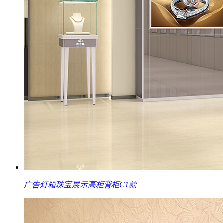
广告灯箱珠宝展示高柜背柜C1款